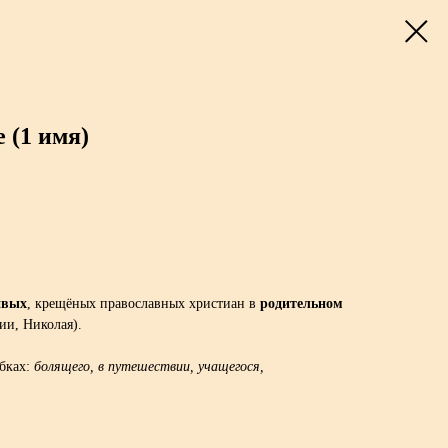
 (1 имя)
ивых
, крещёных православных христиан в
родительном
ии, Николая).
бках:
болящего, в путешествии, учащегося,